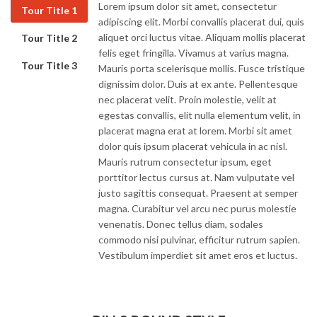
Lorem ipsum dolor sit amet, consectetur
Tour Title 1
adipiscing elit. Morbi convallis placerat dui, quis
aliquet orci luctus vitae. Aliquam mollis placerat
Tour Title 2
felis eget fringilla. Vivamus at varius magna.
Tour Title 3
Mauris porta scelerisque mollis. Fusce tristique
dignissim dolor. Duis at ex ante. Pellentesque
nec placerat velit. Proin molestie, velit at
egestas convallis, elit nulla elementum velit, in
placerat magna erat at lorem. Morbi sit amet
dolor quis ipsum placerat vehicula in ac nisl.
Mauris rutrum consectetur ipsum, eget
porttitor lectus cursus at. Nam vulputate vel
justo sagittis consequat. Praesent at semper
magna. Curabitur vel arcu nec purus molestie
venenatis. Donec tellus diam, sodales
commodo nisi pulvinar, efficitur rutrum sapien.
Vestibulum imperdiet sit amet eros et luctus.