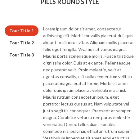
PILLS ROUND STYLE
Lorem ipsum dolor sit amet, consectetur
Tour Title 1
adipiscing elit. Morbi convallis placerat dui, quis
aliquet orci luctus vitae. Aliquam mollis placerat
Tour Title 2
felis eget fringilla. Vivamus at varius magna.
Tour Title 3
Mauris porta scelerisque mollis. Fusce tristique
dignissim dolor. Duis at ex ante. Pellentesque
nec placerat velit. Proin molestie, velit at
egestas convallis, elit nulla elementum velit, in
placerat magna erat at lorem. Morbi sit amet
dolor quis ipsum placerat vehicula in ac nisl.
Mauris rutrum consectetur ipsum, eget
porttitor lectus cursus at. Nam vulputate vel
justo sagittis consequat. Praesent at semper
magna. Curabitur vel arcu nec purus molestie
venenatis. Donec tellus diam, sodales
commodo nisi pulvinar, efficitur rutrum sapien.
Vestibulum imperdiet sit amet eros et luctus.