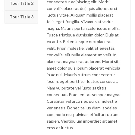
consectetur adipiscing elit. Morbi
Tour Title 2
convallis placerat dui, quis aliquet orci
luctus vitae. Aliquam mollis placerat
Tour Title 3
felis eget fringilla. Vivamus at varius
magna. Mauris porta scelerisque mollis.
Fusce tristique dignissim dolor. Duis at
ex ante. Pellentesque nec placerat
velit. Proin molestie, velit at egestas
convallis, elit nulla elementum velit, in
placerat magna erat at lorem. Morbi sit
amet dolor quis ipsum placerat vehicula
in ac nisl. Mauris rutrum consectetur
ipsum, eget porttitor lectus cursus at.
Nam vulputate vel justo sagittis
consequat. Praesent at semper magna.
Curabitur vel arcu nec purus molestie
venenatis. Donec tellus diam, sodales
commodo nisi pulvinar, efficitur rutrum
sapien. Vestibulum imperdiet sit amet
eros et luctus.